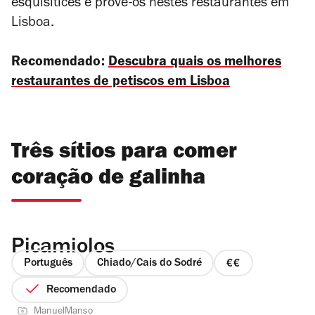
esquisitices e prove-os nestes restaurantes em
Lisboa.
Recomendado:
Descubra quais os melhores
restaurantes de petiscos em Lisboa
Três sítios para comer
coração de galinha
Picamiolos
Português
Chiado/Cais do Sodré
preço
2
Recomendado
de
ManuelManso