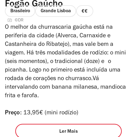
Fogão Gaúcho
Brasileiro
Grande Lisboa
preço
©DR
2
O melhor da churrascaria gaúcha está na
de
periferia da cidade (Alverca, Carnaxide e
4
Castanheira do Ribatejo), mas vale bem a
viagem. Há três modalidades de rodízio: o mini
(seis momentos), o tradicional (doze) e o
picanha. Logo no primeiro está incluída uma
rodada de corações no churrasco.Vá
intervalando com banana milanesa, mandioca
frita e farofa.
Preço:
13,95€ (mini rodízio)
Ler Mais