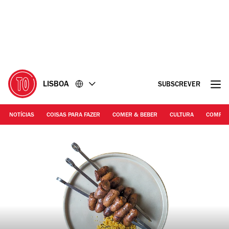
Ir
Ir
para
para
o
o
conteúdo
rodapé
LISBOA
SUBSCREVER
NOTÍCIAS
COISAS PARA FAZER
COMER & BEBER
CULTURA
COMPR