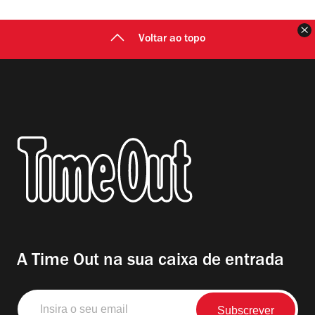
F
Voltar ao topo
A Time Out na sua caixa de entrada
Insira