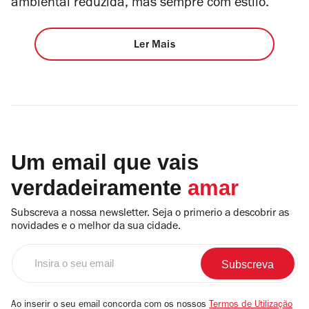
ambiental reduzida, mas sempre com estilo.
Ler Mais
Um email que vais
verdadeiramente
amar
Subscreva a nossa newsletter. Seja o primerio a descobrir as
novidades e o melhor da sua cidade.
Insira
o
seu
email
Ao inserir o seu email concorda com os nossos
Termos de Utilização