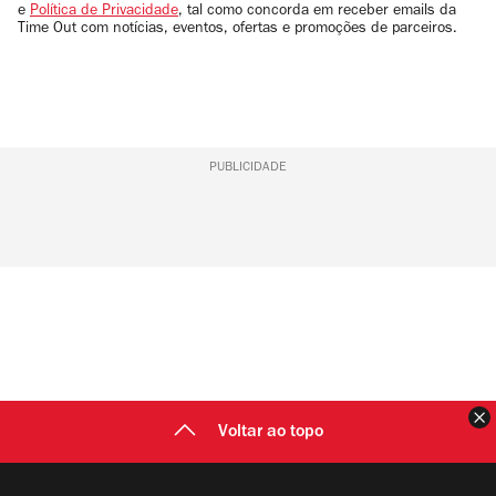
e
Política de Privacidade
, tal como concorda em receber emails da
Time Out com notícias, eventos, ofertas e promoções de parceiros.
PUBLICIDADE
F
Voltar ao topo