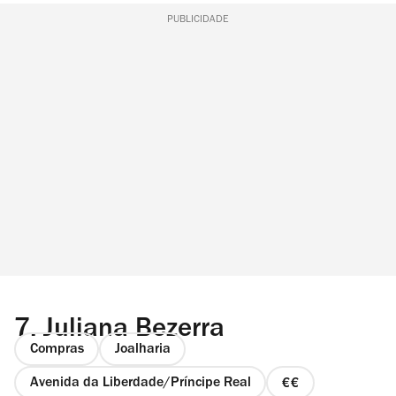
PUBLICIDADE
7.
Juliana Bezerra
Compras
Joalharia
Avenida da Liberdade/Príncipe Real
preço