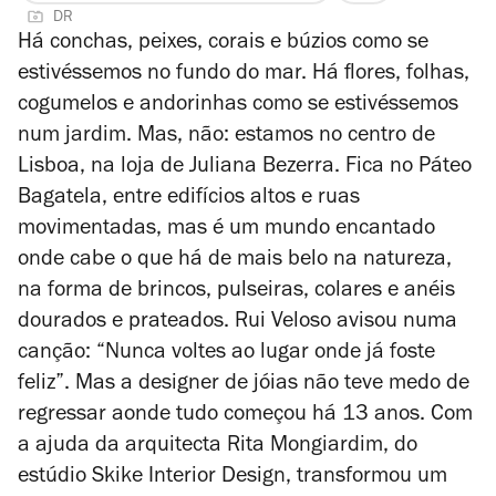
DR
2
Há conchas, peixes, corais e búzios como se
de
estivéssemos no fundo do mar. Há flores, folhas,
4
cogumelos e andorinhas como se estivéssemos
num jardim. Mas, não: estamos no centro de
Lisboa, na loja de Juliana Bezerra. Fica no Páteo
Bagatela, entre edifícios altos e ruas
movimentadas, mas é um mundo encantado
onde cabe o que há de mais belo na natureza,
na forma de brincos, pulseiras, colares e anéis
dourados e prateados.
Rui Veloso avisou numa
canção: “Nunca voltes ao lugar onde já foste
feliz”. Mas a designer de jóias não teve medo de
regressar aonde tudo começou há 13 anos. C
om
a ajuda da arquitecta Rita Mongiardim, do
estúdio Skike Interior Design, transformou um