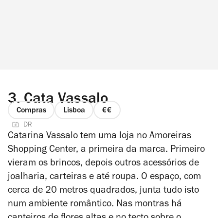
3.
Cata Vassalo
Compras
Lisboa
preço
DR
2
Catarina Vassalo tem uma loja no Amoreiras
de
Shopping Center, a primeira da marca. Primeiro
4
vieram os brincos, depois outros acessórios de
joalharia, carteiras e até roupa. O espaço, com
cerca de 20 metros quadrados, junta tudo isto
num ambiente romântico. Nas montras há