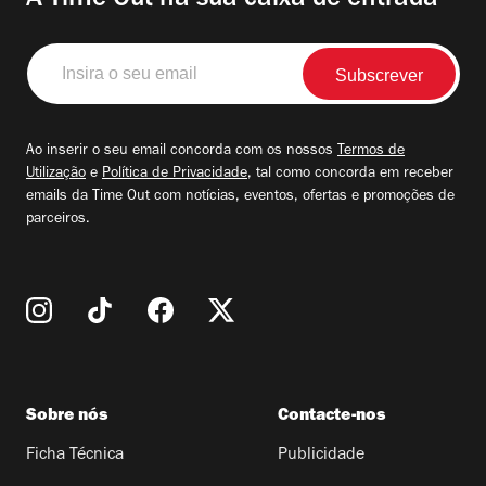
A Time Out na sua caixa de entrada
Insira
o
seu
email
Ao inserir o seu email concorda com os nossos
Termos de
Utilização
e
Política de Privacidade
, tal como concorda em receber
emails da Time Out com notícias, eventos, ofertas e promoções de
parceiros.
Sobre nós
Contacte-nos
Ficha Técnica
Publicidade