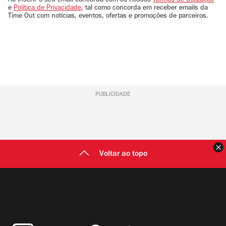
Ao inserir o seu email concorda com os nossos
Termos de Utilização
e
Política de Privacidade
, tal como concorda em receber emails da
Time Out com notícias, eventos, ofertas e promoções de parceiros.
PUBLICIDADE
F
Voltar ao topo