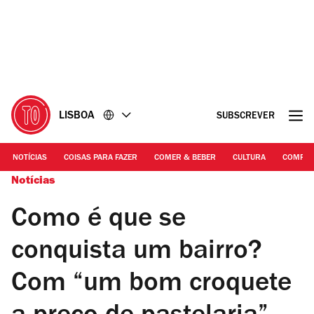
Ir
Ir
para
para
o
o
conteúdo
rodapé
LISBOA
SUBSCREVER
NOTÍCIAS
COISAS PARA FAZER
COMER & BEBER
CULTURA
COMPR
Notícias
Como é que se
conquista um bairro?
Com “um bom croquete