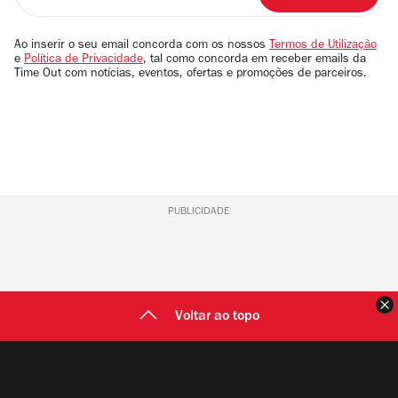
seu
email
Ao inserir o seu email concorda com os nossos
Termos de Utilização
e
Política de Privacidade
, tal como concorda em receber emails da
Time Out com notícias, eventos, ofertas e promoções de parceiros.
PUBLICIDADE
F
Voltar ao topo