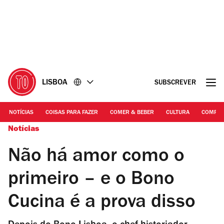
Ir
Ir
para
para
o
o
conteúdo
rodapé
LISBOA
SUBSCREVER
NOTÍCIAS
COISAS PARA FAZER
COMER & BEBER
CULTURA
COMPR
Notícias
Não há amor como o
primeiro – e o Bono
Cucina é a prova disso