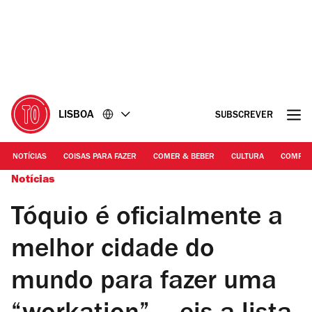
Ir
Ir
para
para
o
o
conteúdo
rodapé
LISBOA
SUBSCREVER
NOTÍCIAS
COISAS PARA FAZER
COMER & BEBER
CULTURA
COMPR
Notícias
Tóquio é oficialmente a
melhor cidade do
mundo para fazer uma