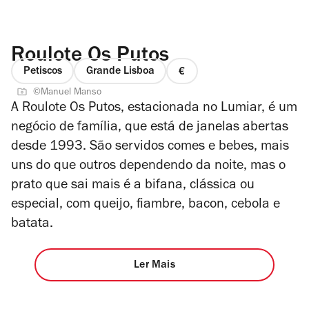
Roulote Os Putos
Petiscos
Grande Lisboa
preço
©Manuel Manso
1
A Roulote Os Putos, estacionada no Lumiar, é um
de
negócio de família, que está de janelas abertas
4
desde 1993. São servidos comes e bebes, mais
uns do que outros dependendo da noite, mas o
prato que sai mais é a bifana, clássica ou
especial, com queijo, fiambre, bacon, cebola e
batata.
Ler Mais