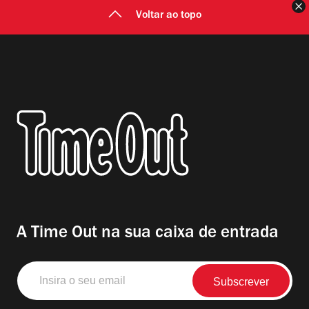
F
Voltar ao topo
A Time Out na sua caixa de entrada
Insira
o
seu