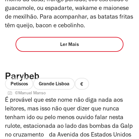
molho da casa, frango panado, ovo estrelado e
guacamole, ou espadarte, wakame e maionese
de mexilhão. Para acompanhar, as batatas fritas
têm queijo, bacon e cebolinho.
Ler Mais
Parybeb
Petiscos
Grande Lisboa
preço
©Manuel Manso
1
É provável que este nome não diga nada aos
de
leitores, mas isso não quer dizer que nunca
4
tenham ido ou pelo menos ouvido falar nesta
rulote, estacionada ao lado das bombas da Galp
no cruzamento da Avenida dos Estados Unidos