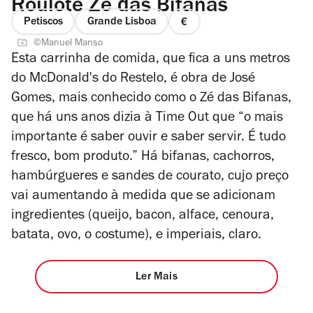
Roulote Zé das Bifanas
Petiscos
Grande Lisboa
preço
©Manuel Manso
1
Esta carrinha de comida, que fica a uns metros
de
do McDonald's do Restelo, é obra de José
4
Gomes, mais conhecido como o Zé das Bifanas,
que há uns anos dizia à Time Out que “o mais
importante é saber ouvir e saber servir. É tudo
fresco, bom produto.” Há bifanas, cachorros,
hambúrgueres e sandes de courato, cujo preço
vai aumentando à medida que se adicionam
ingredientes (queijo, bacon, alface, cenoura,
batata, ovo, o costume), e imperiais, claro.
Ler Mais