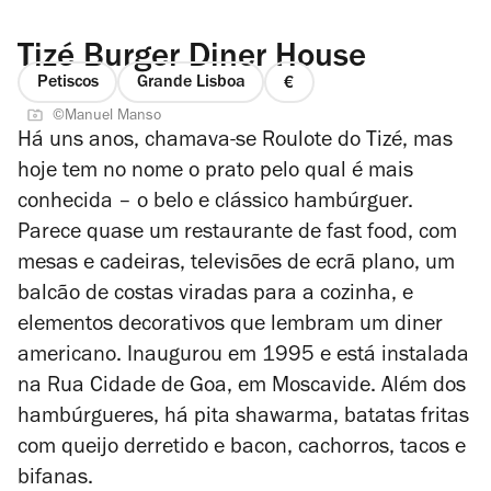
Tizé Burger Diner House
Petiscos
Grande Lisboa
preço
©Manuel Manso
1
Há uns anos, chamava-se Roulote do Tizé, mas
de
hoje tem no nome o prato pelo qual é mais
4
conhecida – o belo e clássico hambúrguer.
Parece quase um restaurante de fast food, com
mesas e cadeiras, televisões de ecrã plano, um
balcão de costas viradas para a cozinha, e
elementos decorativos que lembram um diner
americano. Inaugurou em 1995 e está instalada
na Rua Cidade de Goa, em Moscavide. Além dos
hambúrgueres, há pita shawarma, batatas fritas
com queijo derretido e bacon, cachorros, tacos e
bifanas.