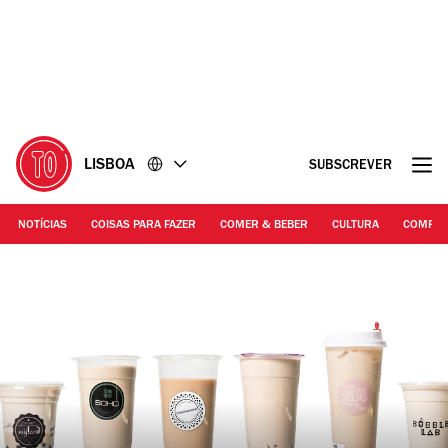
Ir
Ir
para
para
o
o
conteúdo
rodapé
LISBOA
SUBSCREVER
NOTÍCIAS
COISAS PARA FAZER
COMER & BEBER
CULTURA
COMPR