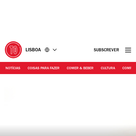
Ir
Ir
para
para
o
o
conteúdo
rodapé
LISBOA
SUBSCREVER
NOTÍCIAS
COISAS PARA FAZER
COMER & BEBER
CULTURA
COMPR