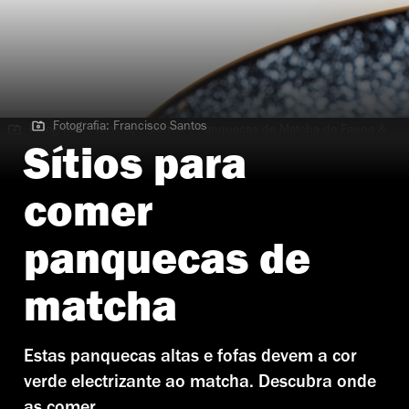
Fotografia: Francisco Santos
Fotografia: Francisco Santos | Panquecas de Matcha do Fauna &
Flora
Sítios para
comer
panquecas de
matcha
Estas panquecas altas e fofas devem a cor
verde electrizante ao matcha. Descubra onde