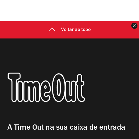
F
Voltar ao topo
A Time Out na sua caixa de entrada