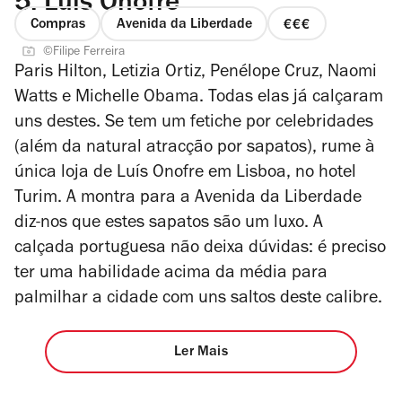
5.
Luís Onofre
Compras
Avenida da Liberdade
preço
©Filipe Ferreira
3
Paris Hilton, Letizia Ortiz, Penélope Cruz, Naomi
de
Watts e Michelle Obama. Todas elas já calçaram
4
uns destes. Se tem um fetiche por celebridades
(além da natural atracção por sapatos), rume à
única loja de Luís Onofre em Lisboa, no hotel
Turim. A montra para a Avenida da Liberdade
diz-nos que estes sapatos são um luxo. A
calçada portuguesa não deixa dúvidas: é preciso
ter uma habilidade acima da média para
palmilhar a cidade com uns saltos deste calibre.
Ler Mais