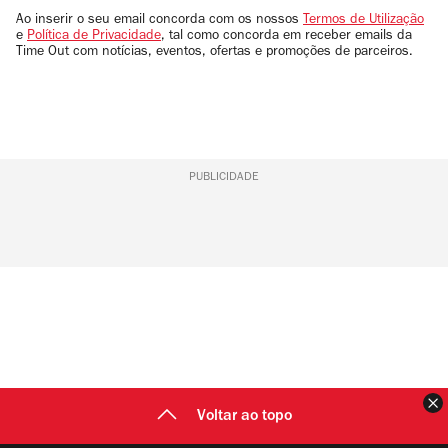
email
Ao inserir o seu email concorda com os nossos
Termos de Utilização
e
Política de Privacidade
, tal como concorda em receber emails da
Time Out com notícias, eventos, ofertas e promoções de parceiros.
PUBLICIDADE
F
Voltar ao topo