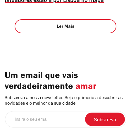
tatuadores estão a pôr Lisboa no mapa
Ler Mais
Um email que vais
verdadeiramente
amar
Subscreva a nossa newsletter. Seja o primerio a descobrir as
novidades e o melhor da sua cidade.
Insira
o
seu