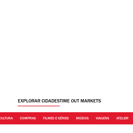
EXPLORAR CIDADES
TIME OUT MARKETS
CULTURA
COMPRAS
FILMES E SÉRIES
MIÚDOS
VIAGENS
ATELIER