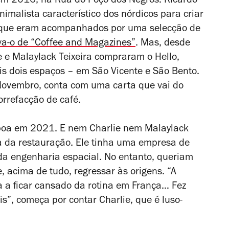
s em 2016, na Rua do Poço dos Negros. Ricardo
nimalista característico dos nórdicos para criar
, que eram acompanhados por uma selecção de
va-o de “Coffee and Magazines”
. Mas, desde
 e Malaylack Teixeira compraram o Hello,
is dois espaços
– em São Vicente e São Bento.
 Novembro, conta com uma carta que vai do
orrefacção de café.
sboa em 2021. E nem Charlie nem Malaylack
 da restauração. Ele tinha uma empresa de
 da engenharia espacial. No entanto, queriam
 acima de tudo, regressar às origens. “A
a a ficar cansado da rotina em França… Fez
s”, começa por contar Charlie, que é luso-