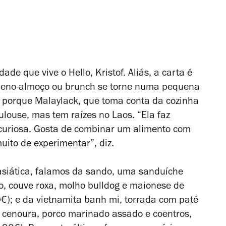
ade que vive o Hello, Kristof. Aliás, a carta é
queno-almoço ou brunch se torne numa pequena
o porque Malaylack, que toma conta da cozinha
ulouse, mas tem raízes no Laos. “Ela faz
 curiosa. Gosta de combinar um alimento com
muito de experimentar”, diz.
 asiática, falamos da sando, uma sanduíche
o, couve roxa, molho bulldog e maionese de
€); e da vietnamita
banh mi
, torrada com paté
e cenoura, porco marinado assado e coentros,