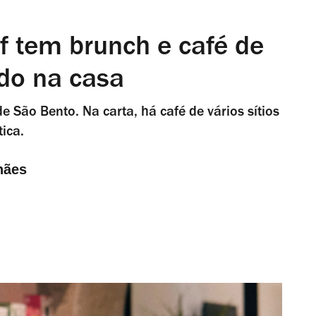
of tem brunch e café de
ado na casa
de São Bento. Na carta, há café de vários sítios
ica.
hães