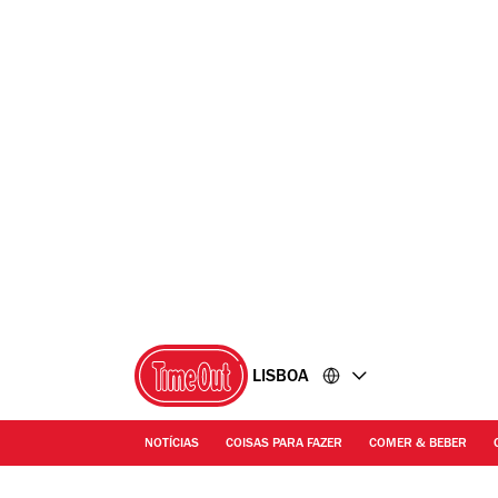
Ir
Ir
para
para
o
o
conteúdo
rodapé
LISBOA
NOTÍCIAS
COISAS PARA FAZER
COMER & BEBER