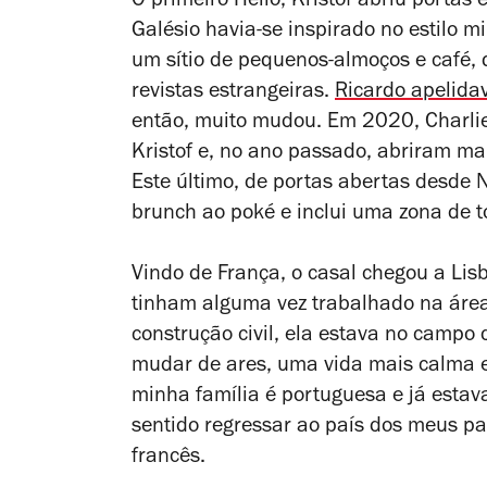
O primeiro Hello, Kristof abriu porta
Galésio havia-se inspirado no estilo mi
um sítio de pequenos-almoços e café
revistas estrangeiras.
Ricardo apelida
então, muito mudou. Em 2020, Charlie
Kristof e, no ano passado, abriram ma
Este último, de portas abertas desde
brunch ao
poké
e inclui uma zona de t
Vindo de França, o casal chegou a Li
tinham alguma vez trabalhado na área
construção civil, ela estava no campo
mudar de ares, uma vida mais calma e,
minha família é portuguesa e já estav
sentido regressar ao país dos meus pai
francês.