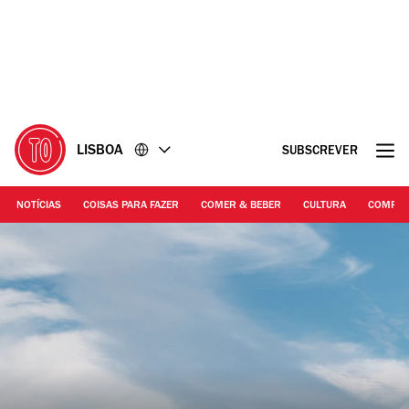
Ir
Ir
para
para
o
o
conteúdo
rodapé
LISBOA
SUBSCREVER
NOTÍCIAS
COISAS PARA FAZER
COMER & BEBER
CULTURA
COMPR