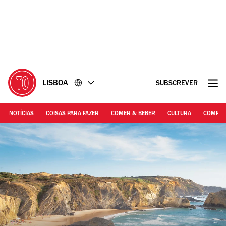
Ir
Ir
para
para
o
o
conteúdo
rodapé
LISBOA
SUBSCREVER
NOTÍCIAS
COISAS PARA FAZER
COMER & BEBER
CULTURA
COMPR