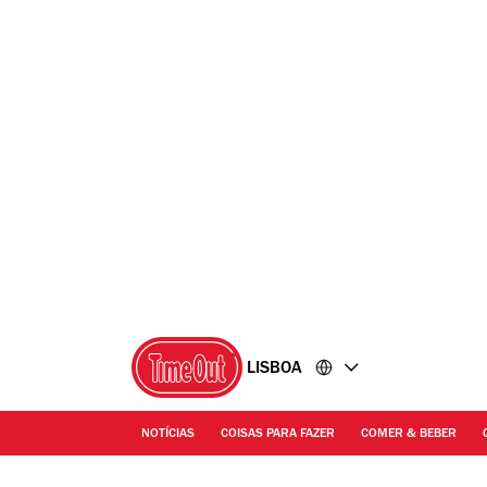
Ir
Ir
para
para
o
o
conteúdo
rodapé
LISBOA
NOTÍCIAS
COISAS PARA FAZER
COMER & BEBER