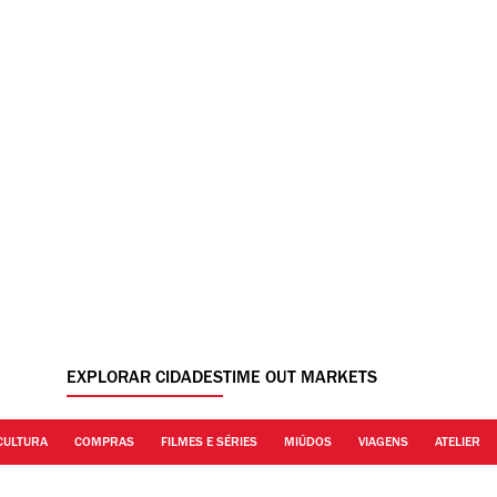
EXPLORAR CIDADES
TIME OUT MARKETS
CULTURA
COMPRAS
FILMES E SÉRIES
MIÚDOS
VIAGENS
ATELIER