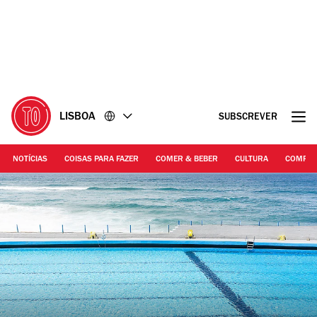
Ir
Ir
para
para
o
o
conteúdo
rodapé
LISBOA
SUBSCREVER
NOTÍCIAS
COISAS PARA FAZER
COMER & BEBER
CULTURA
COMPR