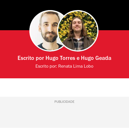
Escrito por
Hugo Torres
e
Hugo Geada
Escrito por:
Renata Lima Lobo
PUBLICIDADE