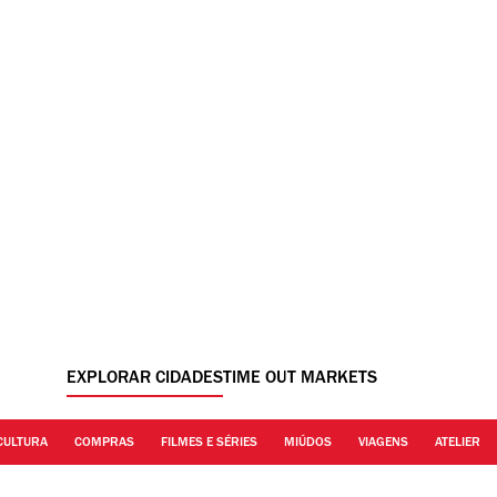
EXPLORAR CIDADES
TIME OUT MARKETS
CULTURA
COMPRAS
FILMES E SÉRIES
MIÚDOS
VIAGENS
ATELIER