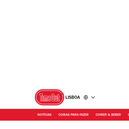
Ir
Ir
para
para
o
o
conteúdo
rodapé
LISBOA
NOTÍCIAS
COISAS PARA FAZER
COMER & BEBER