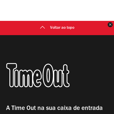
F
Voltar ao topo
A Time Out na sua caixa de entrada