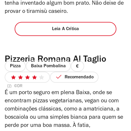
tenha inventado algum bom prato. Não deixe de
provar o tiramisù caseiro.
Leia A Crítica
Pizzeria Romana Al Taglio
Pizza
Baixa Pombalina
preço
1
Recomendado
4/5
de
©DR
estrelas
4
É um porto seguro em plena Baixa, onde se
encontram pizzas vegetarianas, vegan ou com
combinações clássicas, como a amatriciana, a
boscaiola ou uma simples bianca para quem se
perde por uma boa massa. À fatia,