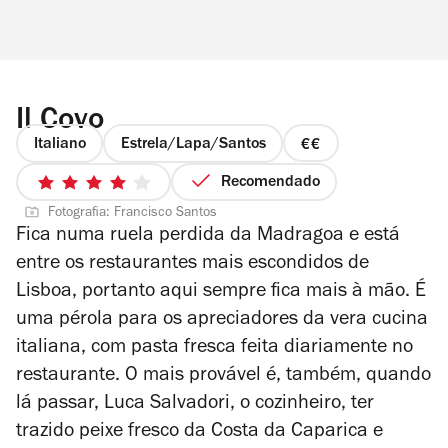
Il Covo
Italiano
Estrela/Lapa/Santos
preço
2
Recomendado
4/5
de
Fotografia: Francisco Santos
estrelas
4
Fica numa ruela perdida da Madragoa e está
entre os restaurantes mais escondidos de
Lisboa, portanto aqui sempre fica mais à mão. É
uma pérola para os apreciadores da vera cucina
italiana, com pasta fresca feita diariamente no
restaurante. O mais provável é, também, quando
lá passar, Luca Salvadori, o cozinheiro, ter
trazido peixe fresco da Costa da Caparica e