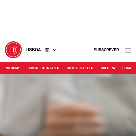
Ir
Ir
para
para
o
o
conteúdo
rodapé
LISBOA
SUBSCREVER
NOTÍCIAS
COISAS PARA FAZER
COMER & BEBER
CULTURA
COMPR