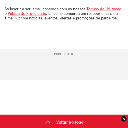
seu
email
Ao inserir o seu email concorda com os nossos
Termos de Utilização
e
Política de Privacidade
, tal como concorda em receber emails da
Time Out com notícias, eventos, ofertas e promoções de parceiros.
PUBLICIDADE
F
Voltar ao topo