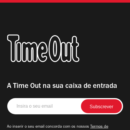
A Time Out na sua caixa de entrada
Insira
o
seu
email
Ao inserir o seu email concorda com os nossos
Termos de