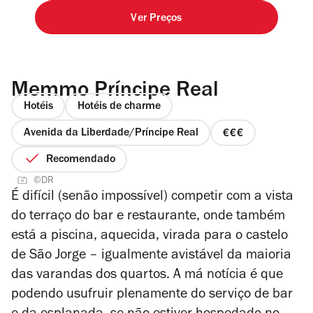
Ver Preços
Memmo Príncipe Real
Hotéis
Hotéis de charme
Avenida da Liberdade/Príncipe Real
preço
3
Recomendado
de
©DR
4
É difícil (senão impossível) competir com a vista
do terraço do bar e restaurante, onde também
está a piscina, aquecida, virada para o castelo
de São Jorge – igualmente avistável da maioria
das varandas dos quartos. A má notícia é que
podendo usufruir plenamente do serviço de bar