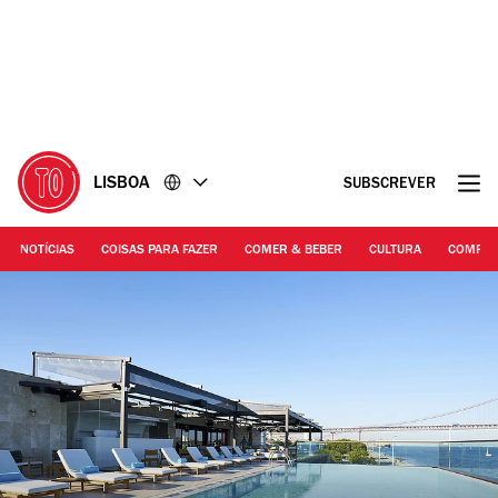
Ir
Ir
para
para
o
o
conteúdo
rodapé
LISBOA
SUBSCREVER
NOTÍCIAS
COISAS PARA FAZER
COMER & BEBER
CULTURA
COMPR