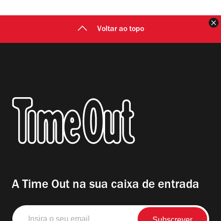
F
Voltar ao topo
A Time Out na sua caixa de entrada
Insira