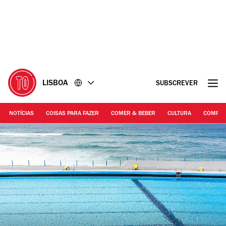
Ir
Ir
para
para
o
o
conteúdo
rodapé
LISBOA
SUBSCREVER
NOTÍCIAS
COISAS PARA FAZER
COMER & BEBER
CULTURA
COMPR