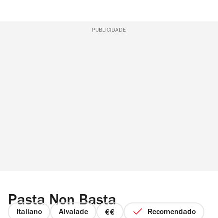
PUBLICIDADE
Pasta Non Basta
Italiano
Alvalade
Recomendado
preço