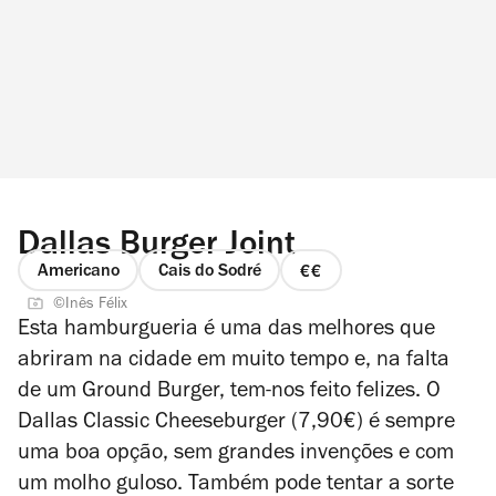
Dallas Burger Joint
Americano
Cais do Sodré
preço
©Inês Félix
2
Esta hamburgueria é uma das melhores que
de
abriram na cidade em muito tempo e, na falta
4
de um Ground Burger, tem-nos feito felizes. O
Dallas Classic Cheeseburger (7,90€) é sempre
uma boa opção, sem grandes invenções e com
um molho guloso. Também pode tentar a sorte