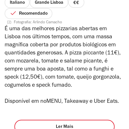
Italiano
Grande Lisboa
preço
2
Recomendado
de
Fotografia: Arlindo Camacho
4
É uma das melhores pizzarias abertas em
Lisboa nos últimos tempos, com uma massa
magnífica coberta por produtos biológicos em
quantidades generosas. A pizza piccante (11€),
com mozarela, tomate e salame picante, é
sempre uma boa aposta, tal como a funghi e
speck (12,50€), com tomate, queijo gorgonzola,
cogumelos e speck fumado.
Disponível em noMENU,
Takeaway e
Uber Eats.
Ler Mais