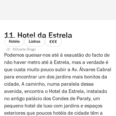
11.
Hotel da Estrela
Hotéis
Lisboa
preço
©Duarte Drago
3
Podemos queixar-nos até à exaustão do facto de
de
não haver metro até à Estrela, mas a verdade é
4
que custa muito pouco subir a Av. Álvares Cabral
para encontrar um dos jardins mais bonitos da
cidade. A caminho, numa paralela dessa
avenida, encontra o Hotel da Estrela, instalado
no antigo palácio dos Condes de Paraty, um
pequeno hotel de luxo com jardins e espaços
exteriores que poucos hotéis de cidade têm a