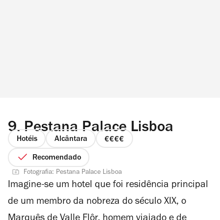
9.
Pestana Palace Lisboa
Hotéis
Alcântara
preço
4
Recomendado
de
Fotografia: Pestana Palace Lisboa
4
Imagine-se um hotel que foi residência principal
de um membro da nobreza do século XIX, o
Marquês de Valle Flôr, homem viajado e de