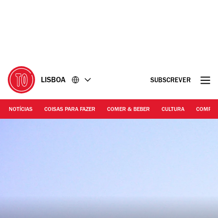
Ir
Ir
para
para
o
o
conteúdo
rodapé
LISBOA
SUBSCREVER
NOTÍCIAS
COISAS PARA FAZER
COMER & BEBER
CULTURA
COMPR