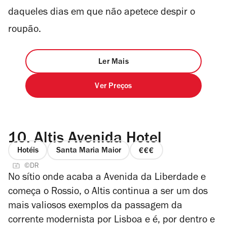
daqueles dias em que não apetece despir o
roupão.
Ler Mais
Ver Preços
10.
Altis Avenida Hotel
Hotéis
Santa Maria Maior
preço
©DR
3
No sítio onde acaba a Avenida da Liberdade e
de
começa o Rossio, o Altis continua a ser um dos
4
mais valiosos exemplos da passagem da
corrente modernista por Lisboa e é, por dentro e