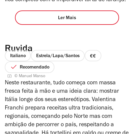
fica completo com a imperdível torta de laranja.
Ler Mais
Ruvida
Italiano
Estrela/Lapa/Santos
preço
2
Recomendado
de
© Manuel Manso
4
Neste restaurante, tudo começa com massa
fresca feita à mão e uma ideia clara: mostrar
Itália longe dos seus estereótipos. Valentina
Franchi prepara receitas ultra tradicionais,
regionais, começando pelo Norte mas com
ambição de percorrer o país, respeitando a
sazonalidade. Há tortellini em caldo ou creme de