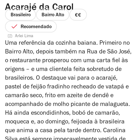
Acarajé da Carol
Brasileiro
Bairro Alto
preço
2
Recomendado
de
Arlei Lima
4
Uma referência da cozinha baiana. Primeiro no
Bairro Alto, depois também na Rua de São José,
o restaurante prosperou com uma carta fiel às
origens – e uma clientela feita sobretudo de
brasileiros. O destaque vai para o acarajé,
pastel de
feijão fradinho recheado de vatapá e
camarão seco, frito em azeite de dendê e
acompanhado de molho picante de malagueta
.
Há ainda escondidinhos, bobó de camarão,
moqueca e, ao domingo, feijoada à brasileira
que anima a casa pela tarde dentro. Carolina