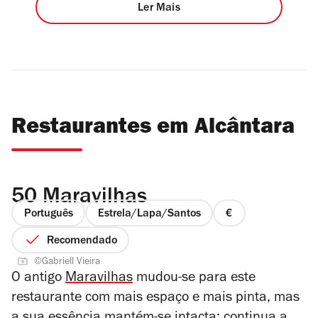
Ler Mais
Restaurantes em Alcântara
50 Maravilhas
Português
Estrela/Lapa/Santos
preço
1
Recomendado
de
©Gabriell Vieira
4
O antigo
Maravilhas
mudou-se para este
restaurante com mais espaço e mais pinta, mas