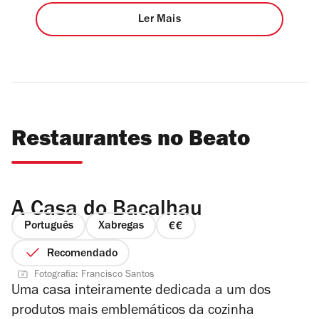
Ler Mais
Restaurantes no Beato
A Casa do Bacalhau
Português
Xabregas
preço
2
Recomendado
de
Fotografia: Francisco Santos
4
Uma casa inteiramente dedicada a um dos
produtos mais emblemáticos da cozinha