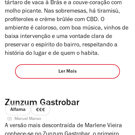
tártaro de vaca à Brás e a couve-coração com
molho picante. Nas sobremesas, há tiramisù,
profiteroles e crème brûlée com CBD. O
ambiente é caloroso, com boa música, vinhos de
baixa intervenção e uma vontade clara de
preservar o espírito do bairro, respeitando a
história do lugar e de quem o habita.
Ler Mais
Zunzum Gastrobar
Alfama
preço
Manuel Manso
3
A versão mais descontraída de Marlene Vieira
de
conhece-se no Zunzum Gastrobar, o primeiro
4